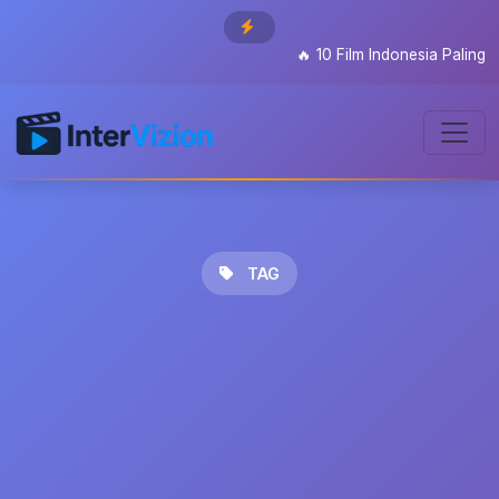
🔥
10 Film Indonesia Paling Di
TAG