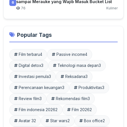
sampai Merauke yang Wajib Masuk Bucket List
6
76
Kuliner
Popular Tags
Film terbaru
4
Passive income
4
Digital detox
3
Teknologi masa depan
3
Investasi pemula
3
Reksadana
3
Perencanaan keuangan
3
Produktivitas
3
Review film
3
Rekomendasi film
3
Film indonesia 2026
2
Film 2026
2
Avatar 3
2
Star wars
2
Box office
2