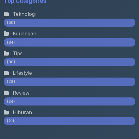
Top Categories
Teknologi
(50)
Keuangan
(34)
Tips
(30)
Lifestyle
(28)
Review
(24)
Hiburan
(21)