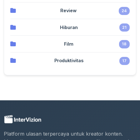
Review
24
Hiburan
21
Film
18
Produktivitas
17
Platform ulasan terpercaya untuk kreator konten.