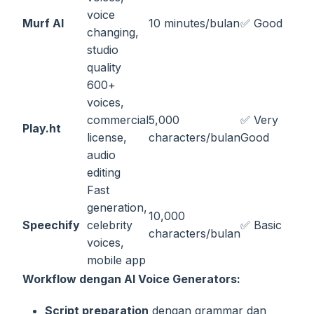
voice
Murf AI
10 minutes/bulan
✅ Good
changing,
studio
quality
600+
voices,
commercial
5,000
✅ Very
Play.ht
license,
characters/bulan
Good
audio
editing
Fast
generation,
10,000
Speechify
celebrity
✅ Basic
characters/bulan
voices,
mobile app
Workflow dengan AI Voice Generators:
Script preparation
dengan grammar dan