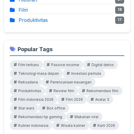
Film
18
Produktivitas
17
Popular Tags
Film terbaru
Passive income
Digital detox
Teknologi masa depan
Investasi pemula
Reksadana
Perencanaan keuangan
Produktivitas
Review film
Rekomendasi film
Film indonesia 2026
Film 2026
Avatar 3
Star wars
Box office
Rekomendasi hp gaming
Makanan viral
Kuliner indonesia
Wisata kuliner
Karir 2026