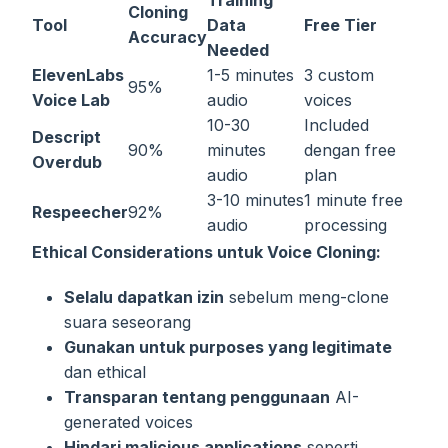
Training
Cloning
Tool
Data
Free Tier
Accuracy
Needed
ElevenLabs
1-5 minutes
3 custom
95%
Voice Lab
audio
voices
10-30
Included
Descript
90%
minutes
dengan free
Overdub
audio
plan
3-10 minutes
1 minute free
Respeecher
92%
audio
processing
Ethical Considerations untuk Voice Cloning:
Selalu dapatkan izin
sebelum meng-clone
suara seseorang
Gunakan untuk purposes yang legitimate
dan ethical
Transparan tentang penggunaan
AI-
generated voices
Hindari malicious applications
seperti