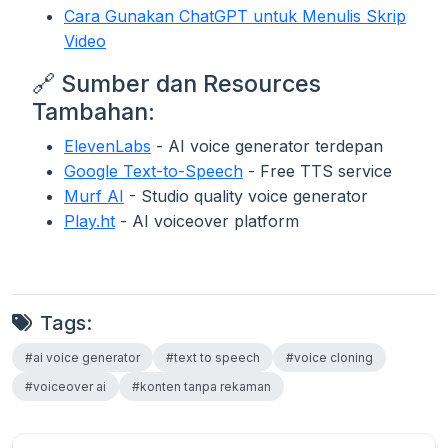
Cara Gunakan ChatGPT untuk Menulis Skrip
Video
🔗 Sumber dan Resources
Tambahan:
ElevenLabs
- AI voice generator terdepan
Google Text-to-Speech
- Free TTS service
Murf AI
- Studio quality voice generator
Play.ht
- AI voiceover platform
Tags:
#ai voice generator
#text to speech
#voice cloning
#voiceover ai
#konten tanpa rekaman