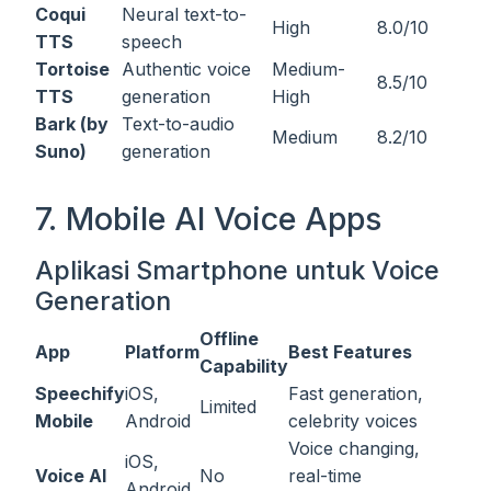
Coqui
Neural text-to-
High
8.0/10
TTS
speech
Tortoise
Authentic voice
Medium-
8.5/10
TTS
generation
High
Bark (by
Text-to-audio
Medium
8.2/10
Suno)
generation
7. Mobile AI Voice Apps
Aplikasi Smartphone untuk Voice
Generation
Offline
App
Platform
Best Features
Capability
Speechify
iOS,
Fast generation,
Limited
Mobile
Android
celebrity voices
Voice changing,
iOS,
Voice AI
No
real-time
Android