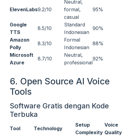
Neutral,
ElevenLabs
9.2/10
formal,
95%
casual
Google
Standard
8.5/10
90%
TTS
Indonesian
Amazon
Formal
8.3/10
88%
Polly
Indonesian
Microsoft
Neutral,
8.7/10
92%
Azure
professional
6. Open Source AI Voice
Tools
Software Gratis dengan Kode
Terbuka
Setup
Voice
Tool
Technology
Complexity
Quality