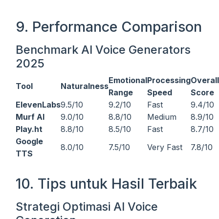
9. Performance Comparison
Benchmark AI Voice Generators
2025
Emotional
Processing
Overall
Tool
Naturalness
Range
Speed
Score
ElevenLabs
9.5/10
9.2/10
Fast
9.4/10
Murf AI
9.0/10
8.8/10
Medium
8.9/10
Play.ht
8.8/10
8.5/10
Fast
8.7/10
Google
8.0/10
7.5/10
Very Fast
7.8/10
TTS
10. Tips untuk Hasil Terbaik
Strategi Optimasi AI Voice