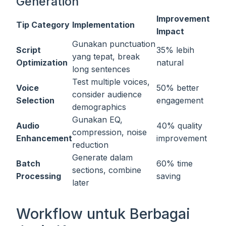
Generation
Improvement
Tip Category
Implementation
Impact
Gunakan punctuation
Script
35% lebih
yang tepat, break
Optimization
natural
long sentences
Test multiple voices,
Voice
50% better
consider audience
Selection
engagement
demographics
Gunakan EQ,
Audio
40% quality
compression, noise
Enhancement
improvement
reduction
Generate dalam
Batch
60% time
sections, combine
Processing
saving
later
Workflow untuk Berbagai