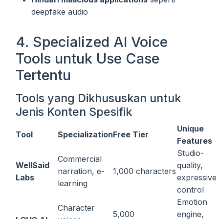
deepfake audio
4. Specialized AI Voice
Tools untuk Use Case
Tertentu
Tools yang Dikhususkan untuk
Jenis Konten Spesifik
Unique
Tool
Specialization
Free Tier
Features
Studio-
Commercial
WellSaid
quality,
narration, e-
1,000 characters
Labs
expressive
learning
control
Emotion
Character
5,000
engine,