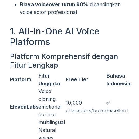
Biaya voiceover turun 90%
dibandingkan
voice actor professional
1. All-in-One AI Voice
Platforms
Platform Komprehensif dengan
Fitur Lengkap
Fitur
Bahasa
Platform
Free Tier
Unggulan
Indonesia
Voice
cloning,
10,000
✅
ElevenLabs
emotional
characters/bulan
Excellent
control,
multilingual
Natural
voices,