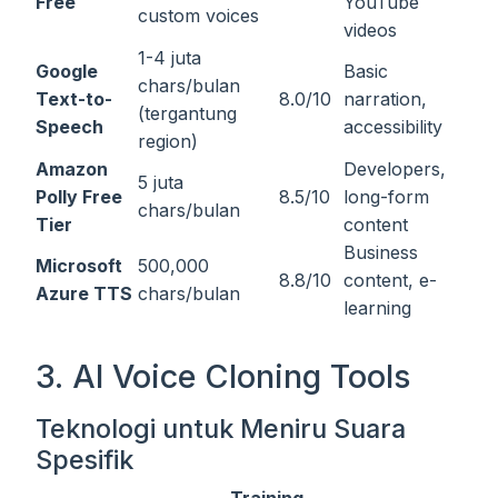
Free
YouTube
custom voices
videos
1-4 juta
Google
Basic
chars/bulan
Text-to-
8.0/10
narration,
(tergantung
Speech
accessibility
region)
Amazon
Developers,
5 juta
Polly Free
8.5/10
long-form
chars/bulan
Tier
content
Business
Microsoft
500,000
8.8/10
content, e-
Azure TTS
chars/bulan
learning
3. AI Voice Cloning Tools
Teknologi untuk Meniru Suara
Spesifik