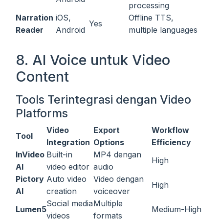
processing
Narration
iOS,
Offline TTS,
Yes
Reader
Android
multiple languages
8. AI Voice untuk Video
Content
Tools Terintegrasi dengan Video
Platforms
Video
Export
Workflow
Tool
Integration
Options
Efficiency
InVideo
Built-in
MP4 dengan
High
AI
video editor
audio
Pictory
Auto video
Video dengan
High
AI
creation
voiceover
Social media
Multiple
Lumen5
Medium-High
videos
formats