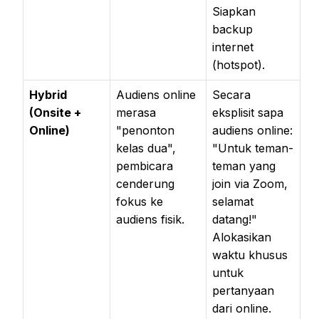
Siapkan
backup
internet
(hotspot).
Hybrid
Audiens online
Secara
(Onsite +
merasa
eksplisit sapa
Online)
"penonton
audiens online:
kelas dua",
"Untuk teman-
pembicara
teman yang
cenderung
join via Zoom,
fokus ke
selamat
audiens fisik.
datang!"
Alokasikan
waktu khusus
untuk
pertanyaan
dari online.