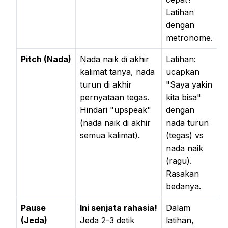
Latihan
dengan
metronome.
Pitch (Nada)
Nada naik di akhir
Latihan:
kalimat tanya, nada
ucapkan
turun di akhir
"Saya yakin
pernyataan tegas.
kita bisa"
Hindari "upspeak"
dengan
(nada naik di akhir
nada turun
semua kalimat).
(tegas) vs
nada naik
(ragu).
Rasakan
bedanya.
Pause
Ini senjata rahasia!
Dalam
(Jeda)
Jeda 2-3 detik
latihan,