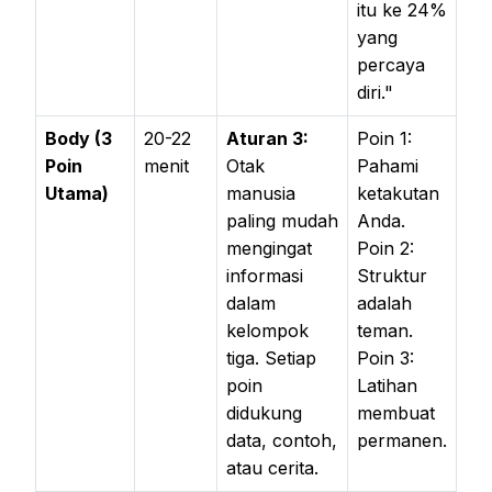
itu ke 24%
yang
percaya
diri."
Body (3
20-22
Aturan 3:
Poin 1:
Poin
menit
Otak
Pahami
Utama)
manusia
ketakutan
paling mudah
Anda.
mengingat
Poin 2:
informasi
Struktur
dalam
adalah
kelompok
teman.
tiga. Setiap
Poin 3:
poin
Latihan
didukung
membuat
data, contoh,
permanen.
atau cerita.