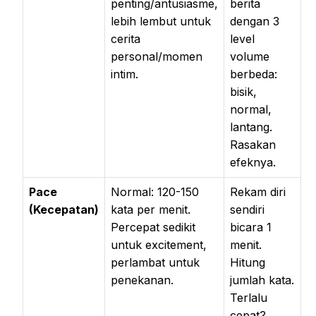
penting/antusiasme,
berita
lebih lembut untuk
dengan 3
cerita
level
personal/momen
volume
intim.
berbeda:
bisik,
normal,
lantang.
Rasakan
efeknya.
Pace
Normal: 120-150
Rekam diri
(Kecepatan)
kata per menit.
sendiri
Percepat sedikit
bicara 1
untuk excitement,
menit.
perlambat untuk
Hitung
penekanan.
jumlah kata.
Terlalu
cepat?