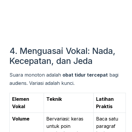
4. Menguasai Vokal: Nada,
Kecepatan, dan Jeda
Suara monoton adalah
obat tidur tercepat
bagi
audiens. Variasi adalah kunci.
Elemen
Teknik
Latihan
Vokal
Praktis
Volume
Bervariasi: keras
Baca satu
untuk poin
paragraf