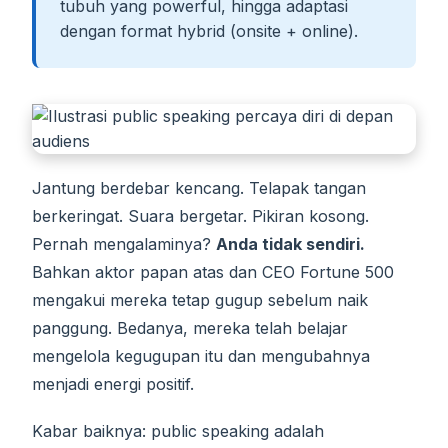
tubuh yang powerful, hingga adaptasi
dengan format hybrid (onsite + online).
Jantung berdebar kencang. Telapak tangan
berkeringat. Suara bergetar. Pikiran kosong.
Pernah mengalaminya?
Anda tidak sendiri.
Bahkan aktor papan atas dan CEO Fortune 500
mengakui mereka tetap gugup sebelum naik
panggung. Bedanya, mereka telah belajar
mengelola kegugupan itu dan mengubahnya
menjadi energi positif.
Kabar baiknya: public speaking adalah