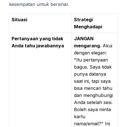
kesempatan untuk bersinar.
Situasi
Strategi
Menghadapi
Pertanyaan yang tidak
JANGAN
Anda tahu jawabannya
mengarang.
Akui
dengan elegan:
"Itu pertanyaan
bagus. Saya tidak
punya datanya
saat ini, tapi saya
bisa mencari tahu
dan menghubungi
Anda setelah sesi.
Boleh saya minta
kartu
nama/email?" Ini