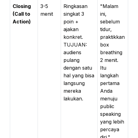
Closing
3-5
Ringkasan
"Malam
(Call to
menit
singkat 3
ini,
Action)
poin +
sebelum
ajakan
tidur,
konkret.
praktikkan
TUJUAN:
box
audiens
breathing
pulang
2 menit.
dengan satu
Itu
hal yang bisa
langkah
langsung
pertama
mereka
Anda
lakukan.
menuju
public
speaking
yang lebih
percaya
diri."