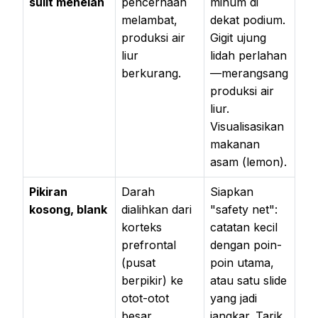
sulit menelan
pencernaan
minum di
melambat,
dekat podium.
produksi air
Gigit ujung
liur
lidah perlahan
berkurang.
—merangsang
produksi air
liur.
Visualisasikan
makanan
asam (lemon).
Pikiran
Darah
Siapkan
kosong, blank
dialihkan dari
"safety net":
korteks
catatan kecil
prefrontal
dengan poin-
(pusat
poin utama,
berpikir) ke
atau satu slide
otot-otot
yang jadi
besar.
jangkar. Tarik