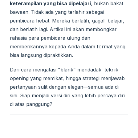
keterampilan yang bisa dipelajari
, bukan bakat
bawaan. Tidak ada yang terlahir sebagai
pembicara hebat. Mereka berlatih, gagal, belajar,
dan berlatih lagi. Artikel ini akan membongkar
rahasia para pembicara ulung dan
memberikannya kepada Anda dalam format yang
bisa langsung dipraktikkan.
Dari cara mengatasi "blank" mendadak, teknik
opening yang memikat, hingga strategi menjawab
pertanyaan sulit dengan elegan—semua ada di
sini. Siap menjadi versi diri yang lebih percaya diri
di atas panggung?